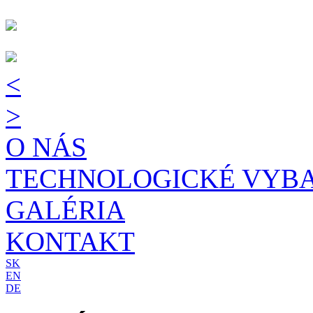
<
>
O NÁS
TECHNOLOGICKÉ VYBA
GALÉRIA
KONTAKT
SK
EN
DE