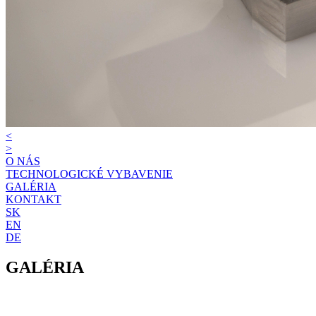
<
>
O NÁS
TECHNOLOGICKÉ VYBAVENIE
GALÉRIA
KONTAKT
SK
EN
DE
GALÉRIA